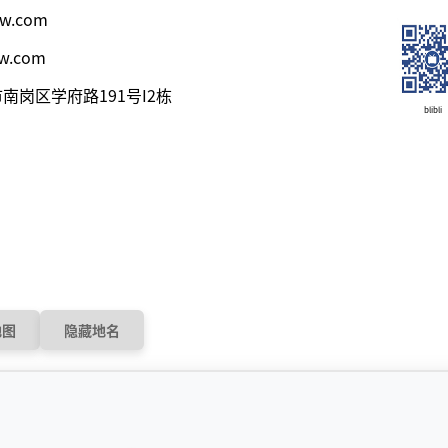
w.com
w.com
岗区学府路191号I2栋
blibli
地图
隐藏地名