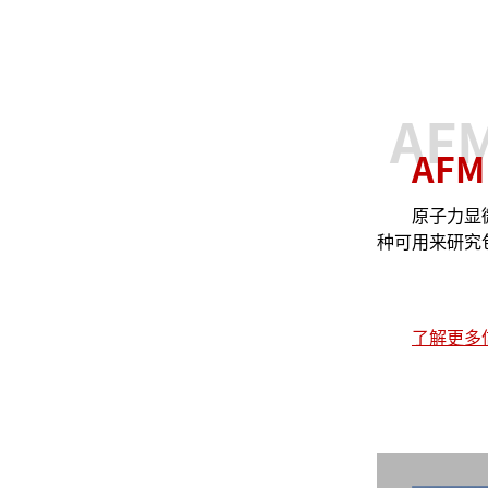
AF
AFM
原子力显微镜
种可用来研究
器。它通过检
微弱的原子间
获得表面形貌
了解更多